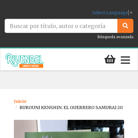
Select Language
▼
Búsqueda avanzada
Togg
navig
Inicio
RUROUNI KENSHIN. EL GUERRERO SAMURAI 20