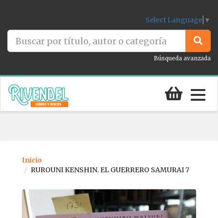
Select Language
▼
Búsqueda avanzada
Togg
navig
Inicio
RUROUNI KENSHIN. EL GUERRERO SAMURAI 7