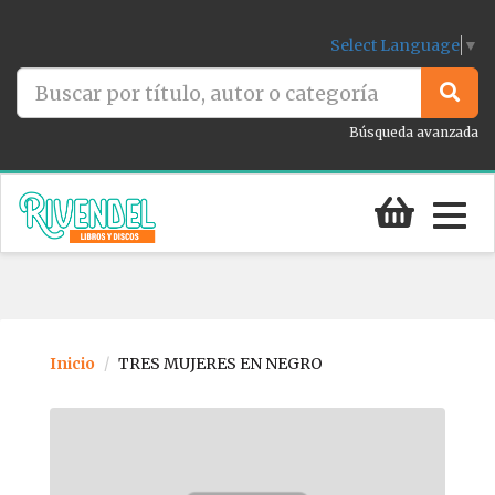
Select Language
▼
Búsqueda avanzada
Togg
navig
Inicio
TRES MUJERES EN NEGRO