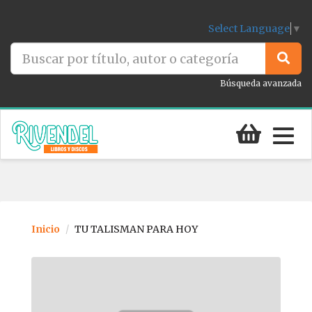
Select Language
▼
Búsqueda avanzada
Togg
navig
Inicio
TU TALISMAN PARA HOY