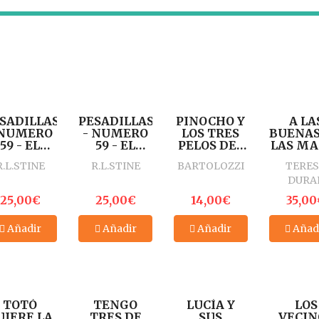
SADILLAS
PESADILLAS
PINOCHO Y
A LA
 NUMERO
- NUMERO
LOS TRES
BUENAS
59 - EL
59 - EL
PELOS DEL
LAS MA
ONSTRUO
MONSTRUO
MAGO
CUENT
R.L.STINE
R.L.STINE
BARTOLOZZI
TERE
DEL
DEL
FILOMEN -
DE HA
DURA
OTANO -
SOTANO -
SERIE
Y BRUJA
L. STINE -
R.L. STINE -
PINOCHO
ANAY
25,00€
25,00€
14,00€
35,00
DICIONES
EDICIONES
CONTRA
2007 
B
B
CHAPETE -
EDICI
Añadir
Añadir
Añadir
Añad
EDITORIAL
CALLEJA
TOTÓ
TENGO
LUCÍA Y
LOS
UIERE LA
TRES DE
SUS
VECIN