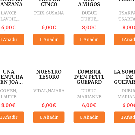
ANZANA
CINCO
AMIGOS
LAVOIE
PEIX, SUSANA
DUBUE
TSARFA
LAVOIE,
DUBUE,
TSARFA
MATHIEU
MARIANNE
EINA
6,00€
6,00€
8,00€
8,00
Añadir
Añadir
Añadir
Añad
UNA
NUESTRO
L'OMBRA
LA SOM
VENTURA
TESORO
D'EN PETIT
DE
´EN JOAN
GUEPARD
GUEPAR
L´
COHEN,
VIDAL,NAIARA
DUBUC,
DUBUC
LEFANT.
LAURIE
MARIANNE
MARIA
IDERELEFANT
8,00€
6,00€
6,00€
6,00
Añadir
Añadir
Añadir
Añad