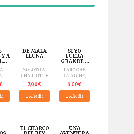
S
DE MALA
SI YO
 Y A
LLUNA
FUERA
LAS
GRANDE Y
OS
FUERTE
SA
ZOLOTOW,
LAROCHE
DAS
N
CHARLOTTE
LAROCHE,
S -
A
AGNÈS
€
7,00€
6,00€
1ª
ÓN
ir
Añadir
Añadir
EL CHARCO
UNA
OS
DEL REY
AVENTURA