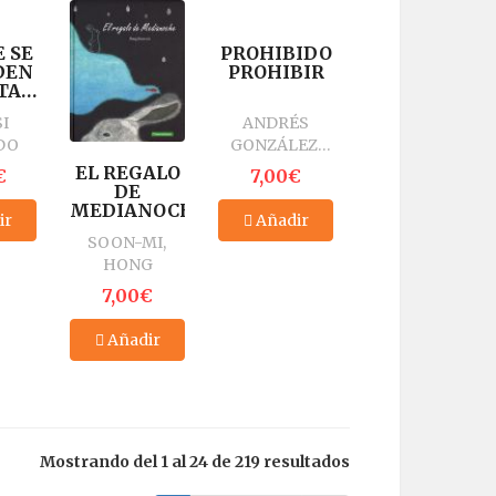
 SE
PROHIBIDO
DEN
PROHIBIR
TAS
ANO?
I
ANDRÉS
DO
GONZÁLEZ,
JOSÉ CARLOS
EL REGALO
€
7,00€
DE
MEDIANOCHE
ir
Añadir
SOON-MI,
HONG
7,00€
Añadir
Mostrando del 1 al 24 de 219 resultados