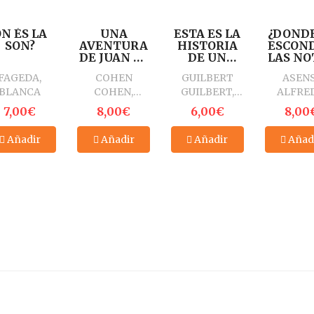
N ÉS LA
UNA
ESTA ES LA
¿DONDE
SON?
AVENTURA
HISTORIA
ESCON
DE JUAN EL
DE UN
LAS NO
ELEFANTE.
LOBO
DEL PI
FAGEDA,
COHEN
GUILBERT
ASENS
EL VÍRUS
BLANCA
COHEN,
GUILBERT,
ALFRE
DEL AMOR
LAURIE
NANCY
7,00€
8,00€
6,00€
8,00
Añadir
Añadir
Añadir
Añad