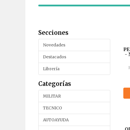
Secciones
Novedades
PE
-
Destacados
M
Librería
S
R.
Categorías
E
MILITAR
TECNICO
AUTOAYUDA
Q