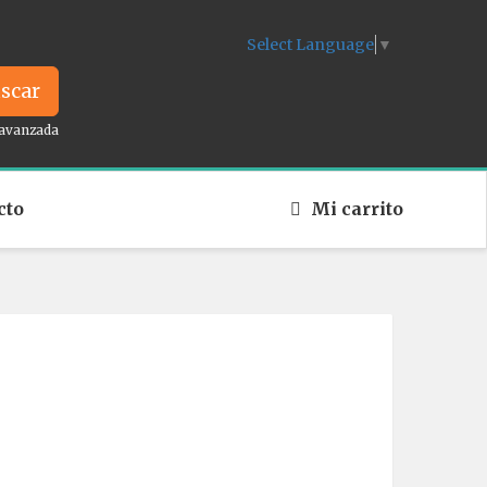
Select Language
▼
scar
avanzada
cto
Mi carrito