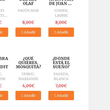
OLAF
DE JUAN EL
ELEFANTE.
TI
PAVÓN MAR
COHEN,
SPIDERELEFANTE
TI,
LAURIE
T
€
8,00€
8,00€
ir
Añadir
Añadir
BRA
¿QUÉ
¿DÓNDE
QUIERES,
ESTÁ EL
DITO
MOSQUITA?
SUEÑO?
,
DUBUC,
FAGEDA,
NNE
MARIANNE
BLANCA
€
4,00€
7,00€
ir
Añadir
Añadir