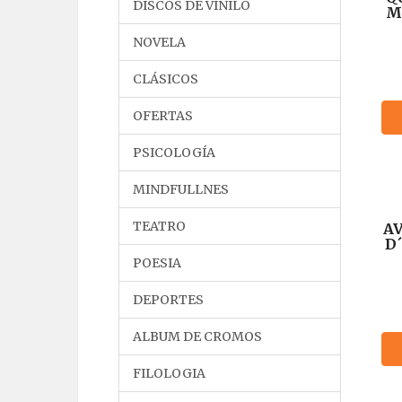
DISCOS DE VINILO
M
NOVELA
CLÁSICOS
OFERTAS
PSICOLOGÍA
MINDFULLNES
TEATRO
A
D
POESIA
E
SP
DEPORTES
ALBUM DE CROMOS
FILOLOGIA